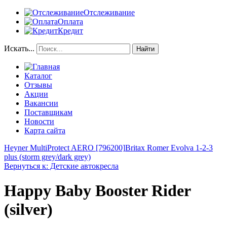
Отслеживание
Оплата
Кредит
Искать...
Найти
Каталог
Отзывы
Акции
Вакансии
Поставщикам
Новости
Карта сайта
Heyner MultiProtect AERO [796200]
Britax Romer Evolva 1-2-3
plus (storm grey/dark grey)
Вернуться к: Детские автокресла
Happy Baby Booster Rider
(silver)