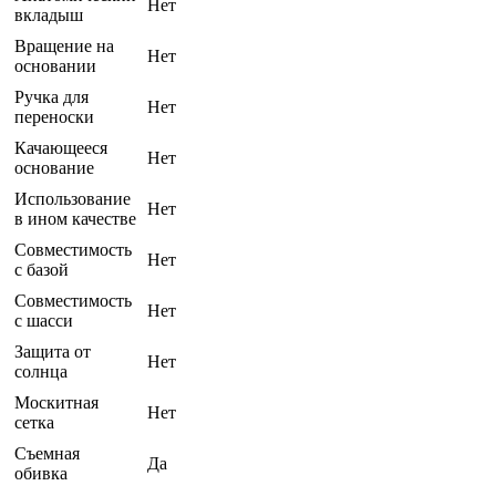
Нет
вкладыш
Вращение на
Нет
основании
Ручка для
Нет
переноски
Качающееся
Нет
основание
Использование
Нет
в ином качестве
Совместимость
Нет
с базой
Совместимость
Нет
с шасси
Защита от
Нет
солнца
Москитная
Нет
сетка
Съемная
Да
обивка