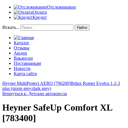
Отслеживание
Оплата
Кредит
Искать...
Найти
Каталог
Отзывы
Акции
Вакансии
Поставщикам
Новости
Карта сайта
Heyner MultiProtect AERO [796200]
Britax Romer Evolva 1-2-3
plus (storm grey/dark grey)
Вернуться к: Детские автокресла
Heyner SafeUp Comfort XL
[783400]