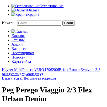
Отслеживание
Оплата
Кредит
Искать...
Найти
Каталог
Отзывы
Акции
Вакансии
Поставщикам
Новости
Карта сайта
Heyner MultiProtect AERO [796200]
Britax Romer Evolva 1-2-3
plus (storm grey/dark grey)
Вернуться к: Детские автокресла
Peg Perego Viaggio 2/3 Flex
Urban Denim