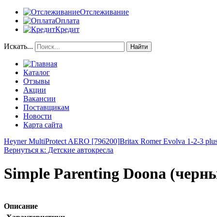
Отслеживание
Оплата
Кредит
Искать...
Найти
Каталог
Отзывы
Акции
Вакансии
Поставщикам
Новости
Карта сайта
Heyner MultiProtect AERO [796200]
Britax Romer Evolva 1-2-3 plus
Вернуться к: Детские автокресла
Simple Parenting Doona (черн
Описание