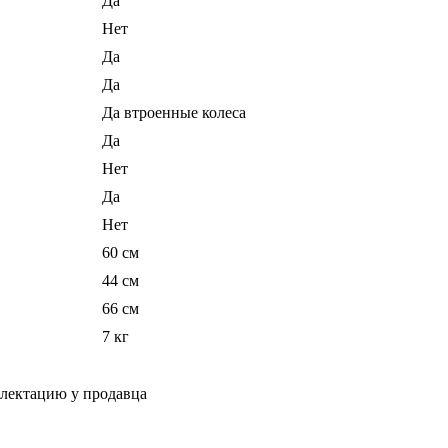
Да
Нет
Да
Да
Да втроенные колеса
Да
Нет
Да
Нет
60 см
44 см
66 см
7 кг
плектацию у продавца