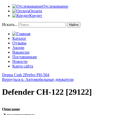
Отслеживание
Оплата
Кредит
Искать...
Найти
Каталог
Отзывы
Акции
Вакансии
Поставщикам
Новости
Карта сайта
Deppa Crab 2
Perfeo PH-504
Вернуться к: Автомобильные держатели
Defender CH-122 [29122]
Описание