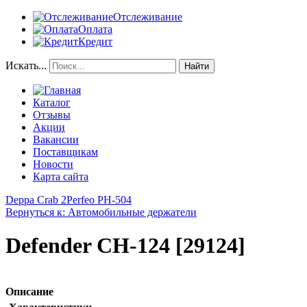
Отслеживание
Оплата
Кредит
Искать...
Найти
Каталог
Отзывы
Акции
Вакансии
Поставщикам
Новости
Карта сайта
Deppa Crab 2
Perfeo PH-504
Вернуться к: Автомобильные держатели
Defender CH-124 [29124]
Описание