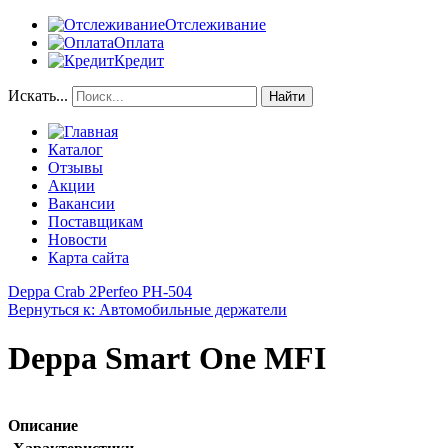
Отслеживание
Оплата
Кредит
Искать...
Найти
Каталог
Отзывы
Акции
Вакансии
Поставщикам
Новости
Карта сайта
Deppa Crab 2
Perfeo PH-504
Вернуться к: Автомобильные держатели
Deppa Smart One MFI
Описание