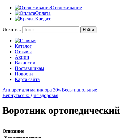
Отслеживание
Оплата
Кредит
Искать...
Найти
Каталог
Отзывы
Акции
Вакансии
Поставщикам
Новости
Карта сайта
Аппарат для маникюра 30w
Весы напольные
Вернуться к: Для здоровья
Воротник ортопедический
Описание