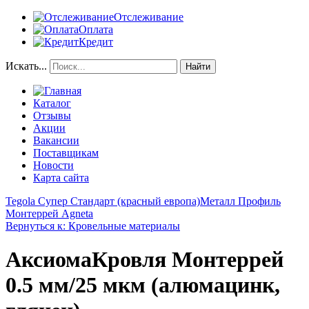
Отслеживание
Оплата
Кредит
Искать...
Найти
Каталог
Отзывы
Акции
Вакансии
Поставщикам
Новости
Карта сайта
Tegola Супер Стандарт (красный европа)
Металл Профиль
Монтеррей Agneta
Вернуться к: Кровельные материалы
АксиомаКровля Монтеррей
0.5 мм/25 мкм (алюмацинк,