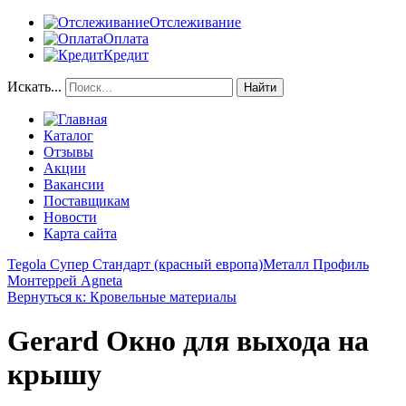
Отслеживание
Оплата
Кредит
Искать...
Найти
Каталог
Отзывы
Акции
Вакансии
Поставщикам
Новости
Карта сайта
Tegola Супер Стандарт (красный европа)
Металл Профиль
Монтеррей Agneta
Вернуться к: Кровельные материалы
Gerard Окно для выхода на
крышу