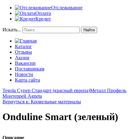
Отслеживание
Оплата
Кредит
Искать...
Найти
Каталог
Отзывы
Акции
Вакансии
Поставщикам
Новости
Карта сайта
Tegola Супер Стандарт (красный европа)
Металл Профиль
Монтеррей Agneta
Вернуться к: Кровельные материалы
Onduline Smart (зеленый)
Описание