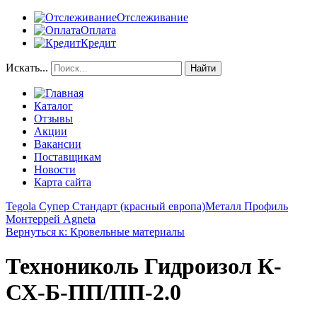
Отслеживание
Оплата
Кредит
Искать...
Найти
Каталог
Отзывы
Акции
Вакансии
Поставщикам
Новости
Карта сайта
Tegola Супер Стандарт (красный европа)
Металл Профиль
Монтеррей Agneta
Вернуться к: Кровельные материалы
Технониколь Гидроизол К-
СХ-Б-ПП/ПП-2.0