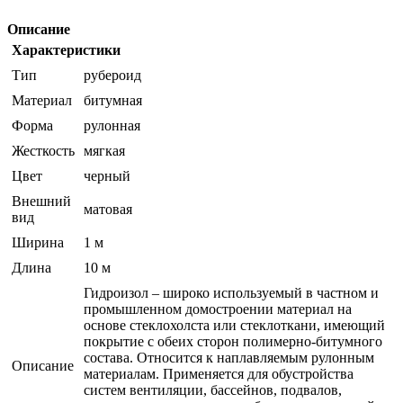
Описание
Характеристики
Тип
рубероид
Материал
битумная
Форма
рулонная
Жесткость
мягкая
Цвет
черный
Внешний
матовая
вид
Ширина
1 м
Длина
10 м
Гидроизол – широко используемый в частном и
промышленном домостроении материал на
основе стеклохолста или стеклоткани, имеющий
покрытие с обеих сторон полимерно-битумного
состава. Относится к наплавляемым рулонным
Описание
материалам. Применяется для обустройства
систем вентиляции, бассейнов, подвалов,