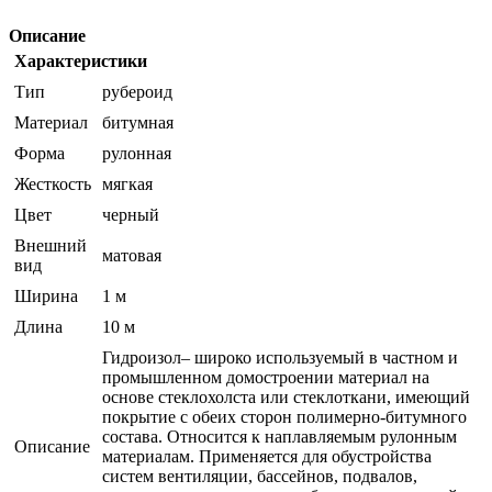
Описание
Характеристики
Тип
рубероид
Материал
битумная
Форма
рулонная
Жесткость
мягкая
Цвет
черный
Внешний
матовая
вид
Ширина
1 м
Длина
10 м
Гидроизол– широко используемый в частном и
промышленном домостроении материал на
основе стеклохолста или стеклоткани, имеющий
покрытие с обеих сторон полимерно-битумного
состава. Относится к наплавляемым рулонным
Описание
материалам. Применяется для обустройства
систем вентиляции, бассейнов, подвалов,