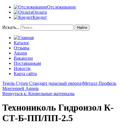
Отслеживание
Оплата
Кредит
Искать...
Найти
Каталог
Отзывы
Акции
Вакансии
Поставщикам
Новости
Карта сайта
Tegola Супер Стандарт (красный европа)
Металл Профиль
Монтеррей Agneta
Вернуться к: Кровельные материалы
Технониколь Гидроизол К-
СТ-Б-ПП/ПП-2.5