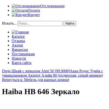
Отслеживание
Оплата
Кредит
Искать...
Найти
Каталог
Отзывы
Акции
Вакансии
Поставщикам
Новости
Карта сайта
Dreja Шкаф с зеркалом Almi 50 [99.9008]
Аква Родос Тумба с
умывальником Акцент Альфа 80 (подвесная, серый мрамор)
Вернуться к: Мебель для ванных комнат
Haiba HB 646 Зеркало