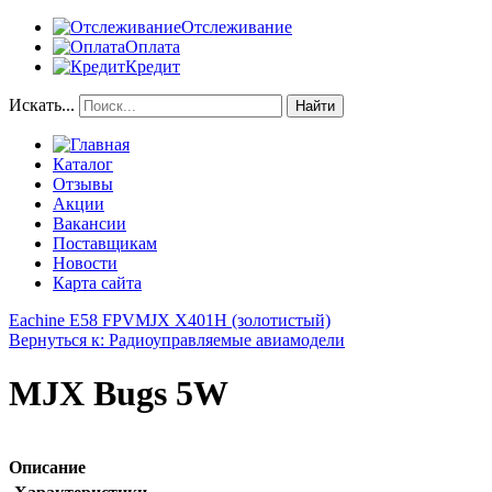
Отслеживание
Оплата
Кредит
Искать...
Найти
Каталог
Отзывы
Акции
Вакансии
Поставщикам
Новости
Карта сайта
Eachine E58 FPV
MJX X401H (золотистый)
Вернуться к: Радиоуправляемые авиамодели
MJX Bugs 5W
Описание