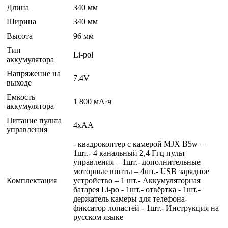
Длина
340 мм
Ширина
340 мм
Высота
96 мм
Тип
Li-pol
аккумулятора
Напряжение на
7.4V
выходе
Емкость
1 800 мА·ч
аккумулятора
Питание пульта
4xAA
управления
- квадрокоптер с камерой MJX B5w –
1шт.- 4 канальный 2,4 Ггц пульт
управления – 1шт.- дополнительные
моторные винты – 4шт.- USB зарядное
Комплектация
устройство – 1 шт.- Аккумуляторная
батарея Li-po - 1шт.- отвёртка - 1шт.-
держатель камеры для телефона-
фиксатор лопастей - 1шт.- Инструкция на
русском языке