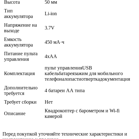
Высота
50 мм
Тип
Li-ion
аккумулятора
Напряжение на
3.7V
выходе
Емкость
450 мА·ч
аккумулятора
Питание пульта
4xAA
управления
пульт управленияUSB
Комплектация
кабельбатареязажим для мобильного
телефоналопастиотверткадокументация
Дополнительно
4 батареи АА типа
требуется
Требует сборки
Нет
Квадрокоптер с барометром и Wi-fi
Описание
камерой
Перед покупкой уточняйте технические характеристики и