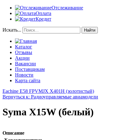
Отслеживание
Оплата
Кредит
Искать...
Найти
Каталог
Отзывы
Акции
Вакансии
Поставщикам
Новости
Карта сайта
Eachine E58 FPV
MJX X401H (золотистый)
Вернуться к: Радиоуправляемые авиамодели
Syma X15W (белый)
Описание