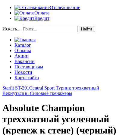
Отслеживание
Оплата
Кредит
Искать...
Найти
Каталог
Отзывы
Акции
Вакансии
Поставщикам
Новости
Карта сайта
Starfit ST-201
Central Sport Турник треххватный
Вернуться к: Силовые тренажеры
Absolute Champion
треххватный усиленный
(крепеж к стене) (черный)