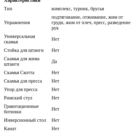
Характеристики
Тип
комплекс, турник, брусья
подтягивание, отжимание, жим от
Упражнения
груди, жим от плеч, пресс, разведение
рук
Универсальная
Нет
скамья
Стойка для штанги
Нет
Скамья для жима
Да
штанги
Скамья Скотта
Нет
Скамья для пресса
Нет
Упор для пресса
Нет
Римский стул
Нет
Гравитационные
Нет
ботинки
Инверсионный стол
Нет
Канат
Нет