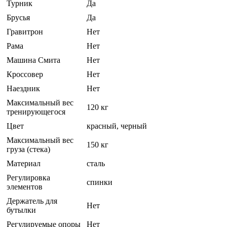
Турник
Да
Брусья
Да
Гравитрон
Нет
Рама
Нет
Машина Смита
Нет
Кроссовер
Нет
Наездник
Нет
Максимальный вес
120 кг
тренирующегося
Цвет
красный, черный
Максимальный вес
150 кг
груза (стека)
Материал
сталь
Регулировка
спинки
элементов
Держатель для
Нет
бутылки
Регулируемые опоры
Нет