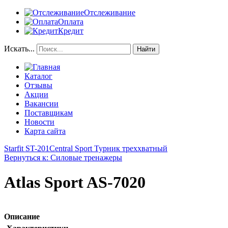
Отслеживание
Оплата
Кредит
Искать...
Найти
Каталог
Отзывы
Акции
Вакансии
Поставщикам
Новости
Карта сайта
Starfit ST-201
Central Sport Турник треххватный
Вернуться к: Силовые тренажеры
Atlas Sport AS-7020
Описание