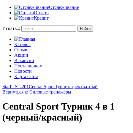
Отслеживание
Оплата
Кредит
Искать...
Найти
Каталог
Отзывы
Акции
Вакансии
Поставщикам
Новости
Карта сайта
Starfit ST-201
Central Sport Турник треххватный
Вернуться к: Силовые тренажеры
Central Sport Турник 4 в 1
(черный/красный)