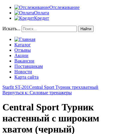
Отслеживание
Оплата
Кредит
Искать...
Найти
Каталог
Отзывы
Акции
Вакансии
Поставщикам
Новости
Карта сайта
Starfit ST-201
Central Sport Турник треххватный
Вернуться к: Силовые тренажеры
Central Sport Турник
настенный с широким
хватом (черный)