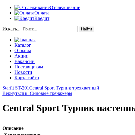
Отслеживание
Оплата
Кредит
Искать...
Найти
Каталог
Отзывы
Акции
Вакансии
Поставщикам
Новости
Карта сайта
Starfit ST-201
Central Sport Турник треххватный
Вернуться к: Силовые тренажеры
Central Sport Турник настенн
Описание