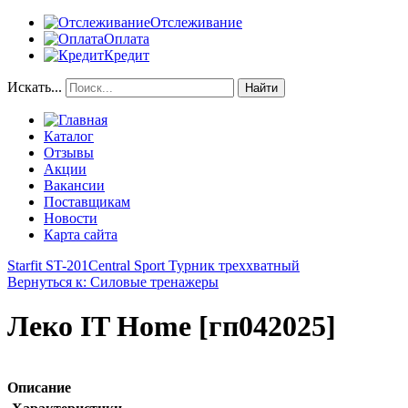
Отслеживание
Оплата
Кредит
Искать...
Найти
Каталог
Отзывы
Акции
Вакансии
Поставщикам
Новости
Карта сайта
Starfit ST-201
Central Sport Турник треххватный
Вернуться к: Силовые тренажеры
Леко IT Home [гп042025]
Описание