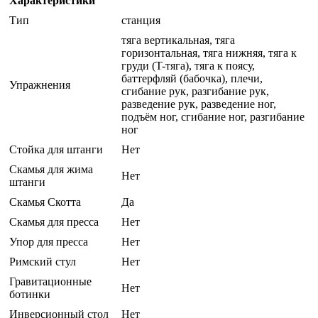
Характеристики
Тип
станция
тяга вертикальная, тяга
горизонтальная, тяга нижняя, тяга к
груди (T-тяга), тяга к поясу,
баттерфляй (бабочка), плечи,
Упражнения
сгибание рук, разгибание рук,
разведение рук, разведение ног,
подъём ног, сгибание ног, разгибание
ног
Стойка для штанги
Нет
Скамья для жима
Нет
штанги
Скамья Скотта
Да
Скамья для пресса
Нет
Упор для пресса
Нет
Римский стул
Нет
Гравитационные
Нет
ботинки
Инверсионный стол
Нет