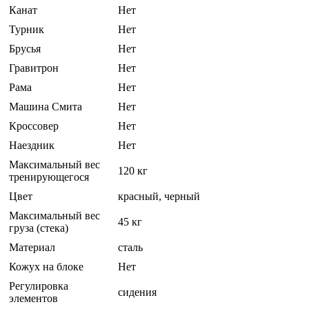
Канат
Нет
Турник
Нет
Брусья
Нет
Гравитрон
Нет
Рама
Нет
Машина Смита
Нет
Кроссовер
Нет
Наездник
Нет
Максимальный вес
120 кг
тренирующегося
Цвет
красный, черный
Максимальный вес
45 кг
груза (стека)
Материал
сталь
Кожух на блоке
Нет
Регулировка
сидения
элементов