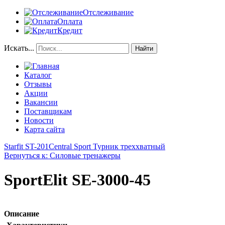
Отслеживание
Оплата
Кредит
Искать...
Найти
Каталог
Отзывы
Акции
Вакансии
Поставщикам
Новости
Карта сайта
Starfit ST-201
Central Sport Турник треххватный
Вернуться к: Силовые тренажеры
SportElit SE-3000-45
Описание