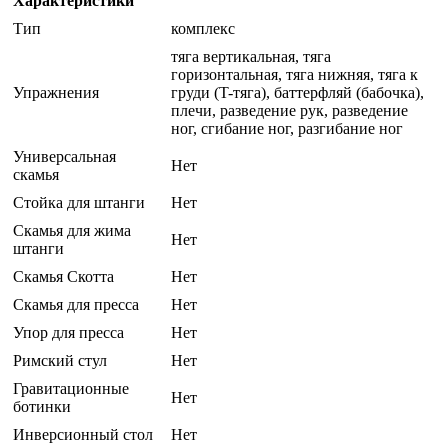
Характеристики
Тип
комплекс
тяга вертикальная, тяга
горизонтальная, тяга нижняя, тяга к
Упражнения
груди (T-тяга), баттерфляй (бабочка),
плечи, разведение рук, разведение
ног, сгибание ног, разгибание ног
Универсальная
Нет
скамья
Стойка для штанги
Нет
Скамья для жима
Нет
штанги
Скамья Скотта
Нет
Скамья для пресса
Нет
Упор для пресса
Нет
Римский стул
Нет
Гравитационные
Нет
ботинки
Инверсионный стол
Нет