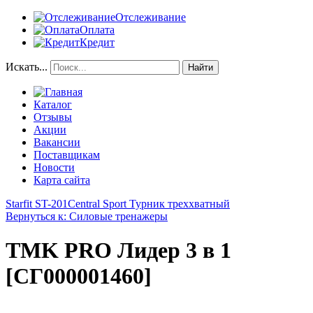
Отслеживание
Оплата
Кредит
Искать...
Найти
Каталог
Отзывы
Акции
Вакансии
Поставщикам
Новости
Карта сайта
Starfit ST-201
Central Sport Турник треххватный
Вернуться к: Силовые тренажеры
TMK PRO Лидер 3 в 1
[СГ000001460]