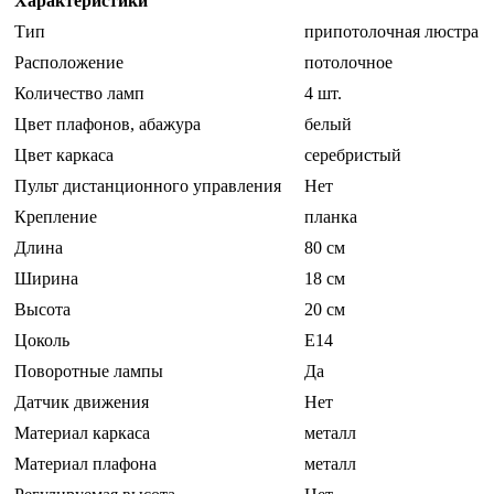
Характеристики
Тип
припотолочная люстра
Расположение
потолочное
Количество ламп
4 шт.
Цвет плафонов, абажура
белый
Цвет каркаса
серебристый
Пульт дистанционного управления
Нет
Крепление
планка
Длина
80 см
Ширина
18 см
Высота
20 см
Цоколь
E14
Поворотные лампы
Да
Датчик движения
Нет
Материал каркаса
металл
Материал плафона
металл