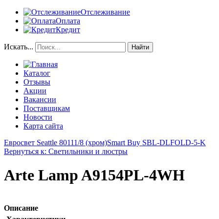
Отслеживание
Оплата
Кредит
Искать...
Найти
Каталог
Отзывы
Акции
Вакансии
Поставщикам
Новости
Карта сайта
Евросвет Seattle 80111/8 (хром)
Smart Buy SBL-DLFOLD-5-K
Вернуться к: Светильники и люстры
Arte Lamp A9154PL-4WH
Описание