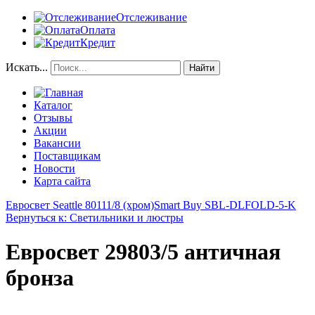
Отслеживание
Оплата
Кредит
Искать...
Найти
Каталог
Отзывы
Акции
Вакансии
Поставщикам
Новости
Карта сайта
Евросвет Seattle 80111/8 (хром)
Smart Buy SBL-DLFOLD-5-K
Вернуться к: Светильники и люстры
Евросвет 29803/5 античная
бронза