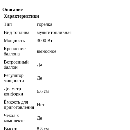
Описание
Характеристики
Тип
горелка
Вид топлива
мультитопливная
Мощность
3000 Вт
Крепление
выносное
баллона
Встроенный
Да
баллон
Регулятор
Да
мощности
Диаметр
6.6 см
конфорки
Ёмкость для
Нет
приготовления
Чехол к
Да
комплекте
Высота
8.8 см