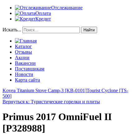
Отслеживание
Оплата
Кредит
Искать...
Найти
Каталог
Отзывы
Акции
Вакансии
Поставщикам
Новости
Карта сайта
Kovea Titanium Stove Camp-3 [KB-0101]
Tourist Cyclone [TS-
500]
Вернуться к: Туристические горелки и плиты
Primus 2017 OmniFuel II
[P328988]