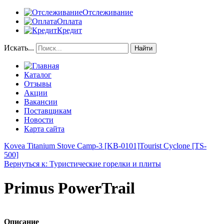
Отслеживание
Оплата
Кредит
Искать...
Найти
Каталог
Отзывы
Акции
Вакансии
Поставщикам
Новости
Карта сайта
Kovea Titanium Stove Camp-3 [KB-0101]
Tourist Cyclone [TS-
500]
Вернуться к: Туристические горелки и плиты
Primus PowerTrail
Описание