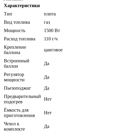
Характеристики
Тип
плита
Вид топлива
газ
Мощность
1500 Вт
Расход топлива
110 г/ч
Крепление
цанговое
баллона
Встроенный
Да
баллон
Регулятор
Да
мощности
Пьезоподжиг
Да
Предварительный
Нет
подогрев
Ёмкость для
Нет
приготовления
Чехол к
Да
комплекте