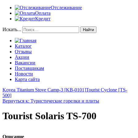
Отслеживание
Оплата
Кредит
Искать...
Найти
Каталог
Отзывы
Акции
Вакансии
Поставщикам
Новости
Карта сайта
Kovea Titanium Stove Camp-3 [KB-0101]
Tourist Cyclone [TS-
500]
Вернуться к: Туристические горелки и плиты
Tourist Solaris TS-700
Описание