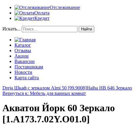
Отслеживание
Оплата
Кредит
Искать...
Найти
Каталог
Отзывы
Акции
Вакансии
Поставщикам
Новости
Карта сайта
Dreja Шкаф с зеркалом Almi 50 [99.9008]
Haiba HB 646 Зеркало
Вернуться к: Мебель для ванных комнат
Акватон Йорк 60 Зеркало
[1.A173.7.02Y.O01.0]