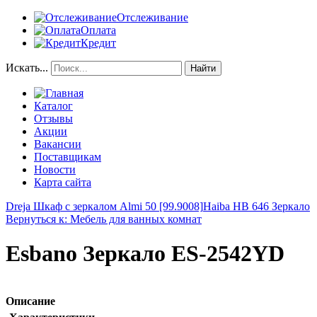
Отслеживание
Оплата
Кредит
Искать...
Найти
Каталог
Отзывы
Акции
Вакансии
Поставщикам
Новости
Карта сайта
Dreja Шкаф с зеркалом Almi 50 [99.9008]
Haiba HB 646 Зеркало
Вернуться к: Мебель для ванных комнат
Esbano Зеркало ES-2542YD
Описание