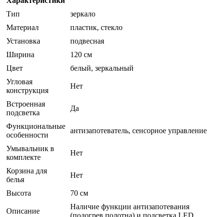
Характеристики
Тип
зеркало
Материал
пластик, стекло
Установка
подвесная
Ширина
120 см
Цвет
белый, зеркальный
Угловая
Нет
конструкция
Встроенная
Да
подсветка
Функциональные
антизапотеватель, сенсорное управление
особенности
Умывальник в
Нет
комплекте
Корзина для
Нет
белья
Высота
70 см
Наличие функции антизапотевания
Описание
(подогрев полотна) и подсветка LED