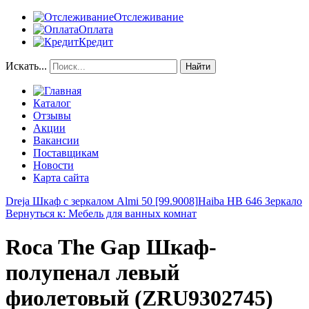
Отслеживание
Оплата
Кредит
Искать...
Найти
Каталог
Отзывы
Акции
Вакансии
Поставщикам
Новости
Карта сайта
Dreja Шкаф с зеркалом Almi 50 [99.9008]
Haiba HB 646 Зеркало
Вернуться к: Мебель для ванных комнат
Roca The Gap Шкаф-
полупенал левый
фиолетовый (ZRU9302745)