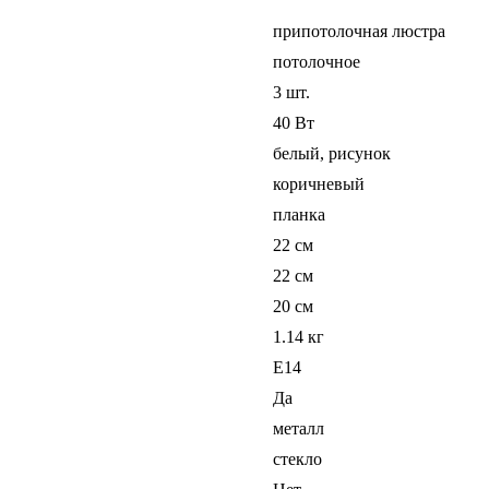
припотолочная люстра
потолочное
3 шт.
40 Вт
белый, рисунок
коричневый
планка
22 см
22 см
20 см
1.14 кг
E14
Да
металл
стекло