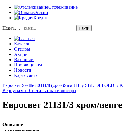
Отслеживание
Оплата
Кредит
Искать...
Найти
Каталог
Отзывы
Акции
Вакансии
Поставщикам
Новости
Карта сайта
Евросвет Seattle 80111/8 (хром)
Smart Buy SBL-DLFOLD-5-K
Вернуться к: Светильники и люстры
Евросвет 21131/3 хром/венге
Описание