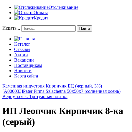
Отслеживание
Оплата
Кредит
Искать...
Найти
Каталог
Отзывы
Акции
Вакансии
Поставщикам
Новости
Карта сайта
Каменная индустрия Кирпичик БЦ (черный, 3%)
[A000033]
Pater Firma Szlachetna 50x50x7 (солнечная осень)
Вернуться к: Тротуарная плитка
ИП Леончик Кирпичик 8-ка
(серый)