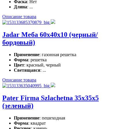
Фаска
: Нет
Длина
: ...
Описание товара
Jadar Меба 60x40x10 (черный/
бордовый)
Применение
: газонная решетка
Форма
: решетка
Цвет
: красный, черный
Светящаяся
: ...
Описание товара
Pater Firma Szlachetna 35x35x5
(зеленый)
Применение
: пешеходная
Форма
: квадрат
Рисунок
: камень