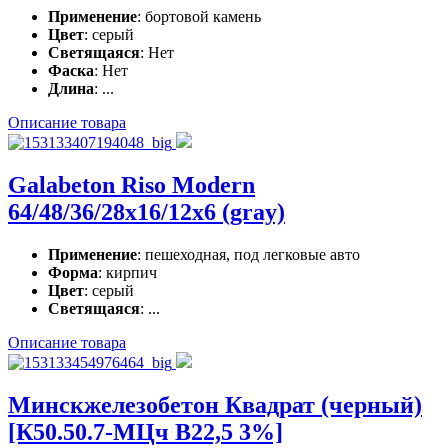
Применение
: бортовой камень
Цвет
: серый
Светящаяся
: Нет
Фаска
: Нет
Длина
: ...
Описание товара
Galabeton Riso Modern
64/48/36/28x16/12x6 (gray)
Применение
: пешеходная, под легковые авто
Форма
: кирпич
Цвет
: серый
Светящаяся
: ...
Описание товара
Минскжелезобетон Квадрат (черный)
[К50.50.7-МЦч В22,5 3%]