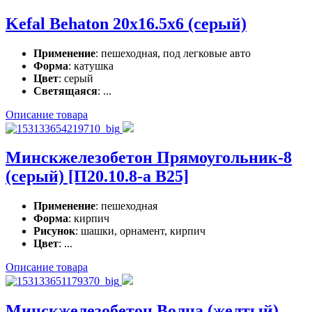
Kefal Behaton 20x16.5x6 (серый)
Применение
: пешеходная, под легковые авто
Форма
: катушка
Цвет
: серый
Светящаяся
: ...
Описание товара
Минскжелезобетон Прямоугольник-8
(серый) [П20.10.8-а В25]
Применение
: пешеходная
Форма
: кирпич
Рисунок
: шашки, орнамент, кирпич
Цвет
: ...
Описание товара
Минскжелезобетон Волна (желтый)