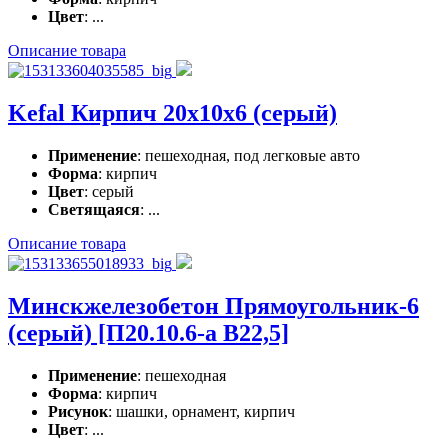
Цвет
: ...
Описание товара
Kefal Кирпич 20x10x6 (серый)
Применение
: пешеходная, под легковые авто
Форма
: кирпич
Цвет
: серый
Светящаяся
: ...
Описание товара
Минскжелезобетон Прямоугольник-6
(серый) [П20.10.6-а В22,5]
Применение
: пешеходная
Форма
: кирпич
Рисунок
: шашки, орнамент, кирпич
Цвет
: ...