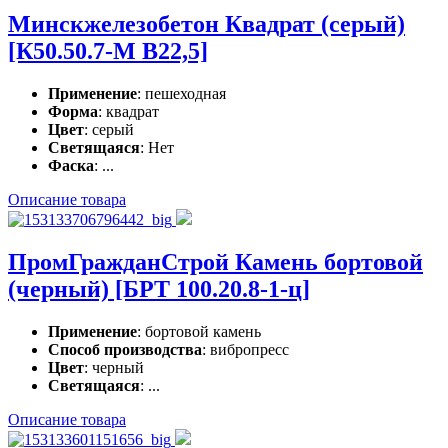
Минскжелезобетон Квадрат (серый)
[К50.50.7-М В22,5]
Применение
: пешеходная
Форма
: квадрат
Цвет
: серый
Светящаяся
: Нет
Фаска
: ...
Описание товара
ПромГражданСтрой Камень бортовой
(черный) [БРТ 100.20.8-1-ц]
Применение
: бортовой камень
Способ производства
: вибропресс
Цвет
: черный
Светящаяся
: ...
Описание товара