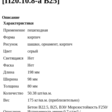
[П20.10.8-а В25]
Описание
Характеристики
Применение
пешеходная
Форма
кирпич
Рисунок
шашки, орнамент, кирпич
Цвет
серый
Светящаяся
Нет
Фаска
Нет
Длина
198 мм
Ширина
98 мм
Толщина
80 мм
Количество
50.38 шт/кв.м.
Вес
175 кг/кв.м. (приблизительно)
Бетон В22.5, В25, В30/ Морозостойкость F250/
Описание
Истираемость менее 0,7 г/см2 /