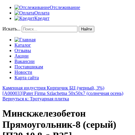
Отслеживание
Оплата
Кредит
Искать...
Найти
Каталог
Отзывы
Акции
Вакансии
Поставщикам
Новости
Карта сайта
Каменная индустрия Кирпичик БЦ (черный, 3%)
[A000033]
Pater Firma Szlachetna 50x50x7 (солнечная осень)
Вернуться к: Тротуарная плитка
Минскжелезобетон
Прямоугольник-8 (серый)