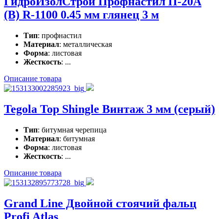
ГидроИзолСтрой Профнастил П-20А
(В) R-1100 0.45 мм глянец 3 м
Тип
: профнастил
Материал
: металлическая
Форма
: листовая
Жесткость
: ...
Описание товара
Tegola Top Shingle Винтаж 3 мм (серый)
Тип
: битумная черепица
Материал
: битумная
Форма
: листовая
Жесткость
: ...
Описание товара
Grand Line Двойной стоячий фальц
Profi Atlas