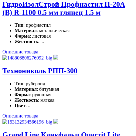
ГидроИзолСтрой Профнастил П-20А
(В) R-1100 0.5 мм глянец 1.5 м
Тип
: профнастил
Материал
: металлическая
Форма
: листовая
Жесткость
: ...
Описание товара
Технониколь РПП-300
Тип
: рубероид
Материал
: битумная
Форма
: рулонная
Жесткость
: мягкая
Цвет
: ...
Описание товара
Grand Line Кликфальц Quarzit Lite